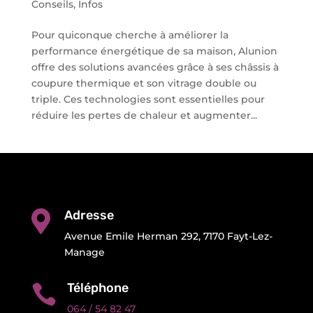
Conseils
,
Infos
Pour quiconque cherche à améliorer la
performance énergétique de sa maison, Alunion
offre des solutions avancées grâce à ses châssis à
coupure thermique et son vitrage double ou
triple. Ces technologies sont essentielles pour
réduire les pertes de chaleur et augmenter...
Adresse

Avenue Emile Herman 292, 7170 Fayt-Lez-
Manage
Téléphone

064 / 54 82 47